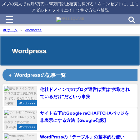
ズブの素人でも月5万円～50万円以上確実に稼げる！をコンセプトに、主に
アダルトアフィリエイトで稼ぐ方法を解説
ホーム
Wordpress
Wordpress
Wordpressの記事一覧
他社ドメインでのブログ運営は実は”搾取され
ているだけ”だという事実
Wordpress
サイト右下のGoogle reCHAPTCHAバッジを
非表示にする方法【Google公認】
Wordpress
WordPressの「テーブル」の基本的な使い