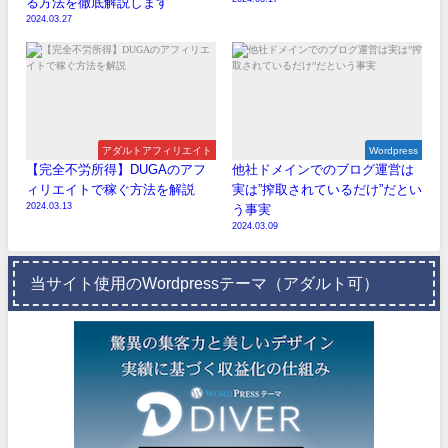
る方法を徹底解説します
2024.03.27
アダルトアフィリエイト
Wordpress
【完全不労所得】DUGAのアフ
他社ドメインでのブログ運営は
ィリエイトで稼ぐ方法を解説
実は”搾取されているだけ”だとい
2024.03.13
う事実
2024.03.09
当サイト使用のWordpressテーマ（アダルト可）