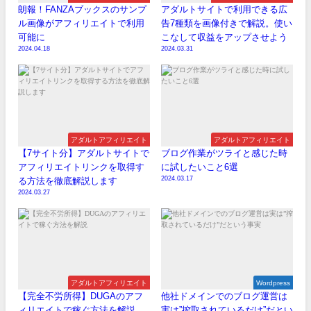
朗報！FANZAブックスのサンプ
アダルトサイトで利用できる広
ル画像がアフィリエイトで利用
告7種類を画像付きで解説。使い
可能に
こなして収益をアップさせよう
2024.04.18
2024.03.31
アダルトアフィリエイト
アダルトアフィリエイト
【7サイト分】アダルトサイトで
ブログ作業がツライと感じた時
アフィリエイトリンクを取得す
に試したいこと6選
2024.03.17
る方法を徹底解説します
2024.03.27
アダルトアフィリエイト
Wordpress
【完全不労所得】DUGAのアフ
他社ドメインでのブログ運営は
ィリエイトで稼ぐ方法を解説
実は”搾取されているだけ”だとい