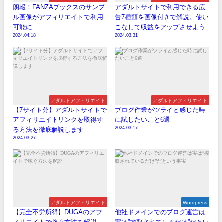
朗報！FANZAブックスのサンプ
アダルトサイトで利用できる広
ル画像がアフィリエイトで利用
告7種類を画像付きで解説。使い
可能に
こなして収益をアップさせよう
2024.04.18
2024.03.31
アダルトアフィリエイト
アダルトアフィリエイト
【7サイト分】アダルトサイトで
ブログ作業がツライと感じた時
アフィリエイトリンクを取得す
に試したいこと6選
2024.03.17
る方法を徹底解説します
2024.03.27
アダルトアフィリエイト
Wordpress
【完全不労所得】DUGAのアフ
他社ドメインでのブログ運営は
ィリエイトで稼ぐ方法を解説
実は”搾取されているだけ”だとい