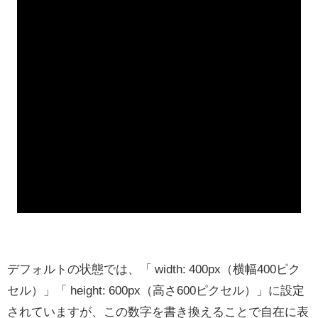
デフォルトの状態では、「 width: 400px（横幅400ピク
セル）」「 height: 600px（高さ600ピクセル）」に設定
されていますが、この数字を書き換えることで自在に表