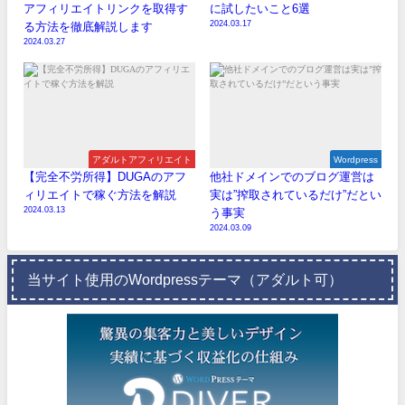
アフィリエイトリンクを取得す
に試したいこと6選
2024.03.17
る方法を徹底解説します
2024.03.27
アダルトアフィリエイト
Wordpress
【完全不労所得】DUGAのアフ
他社ドメインでのブログ運営は
ィリエイトで稼ぐ方法を解説
実は”搾取されているだけ”だとい
2024.03.13
う事実
2024.03.09
当サイト使用のWordpressテーマ（アダルト可）