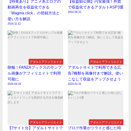
【特単あり】アニメ系エログの
【収益額公開】円安最強！外貨
動画再生を収益化できる
で収益化できるアダルトASP3選
2024.06.21
「Magma.click」の登録方法と
使い方を解説
2024.11.12
アダルトアフィリエイト
アダルトアフィリエイト
朗報！FANZAブックスのサンプ
アダルトサイトで利用できる広
ル画像がアフィリエイトで利用
告7種類を画像付きで解説。使い
可能に
こなして収益をアップさせよう
2024.04.18
2024.03.31
アダルトアフィリエイト
アダルトアフィリエイト
【7サイト分】アダルトサイトで
ブログ作業がツライと感じた時